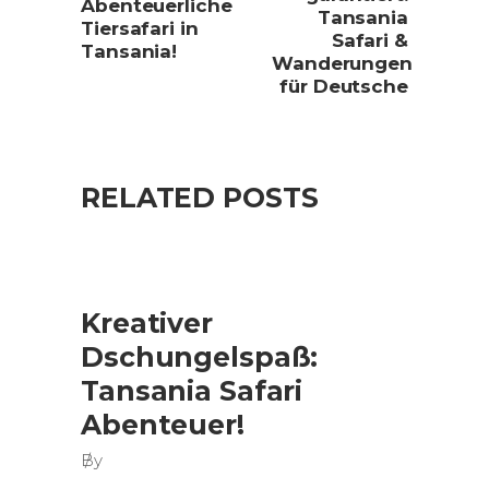
Abenteuerliche
Tansania
Tiersafari in
Safari &
Tansania!
Wanderungen
für Deutsche
RELATED POSTS
Kreativer
Dschungelspaß:
Tansania Safari
Abenteuer!
By