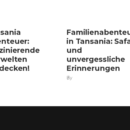
sania
Familienabente
nteuer:
in Tansania: Safa
zinierende
und
rwelten
unvergessliche
decken!
Erinnerungen
By