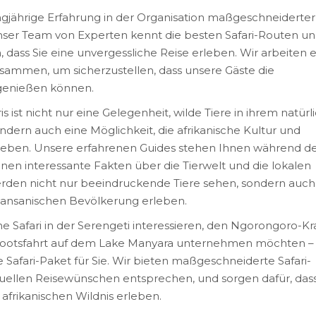
ngjährige Erfahrung in der Organisation maßgeschneiderter
Unser Team von Experten kennt die besten Safari-Routen u
, dass Sie eine unvergessliche Reise erleben. Wir arbeiten 
usammen, um sicherzustellen, dass unsere Gäste die
 genießen können.
s ist nicht nur eine Gelegenheit, wilde Tiere in ihrem natür
ern auch eine Möglichkeit, die afrikanische Kultur und
rleben. Unsere erfahrenen Guides stehen Ihnen während d
nen interessante Fakten über die Tierwelt und die lokalen
werden nicht nur beeindruckende Tiere sehen, sondern auch
 tansanischen Bevölkerung erleben.
sche Safari in der Serengeti interessieren, den Ngorongoro-Kr
ootsfahrt auf dem Lake Manyara unternehmen möchten –
 Safari-Paket für Sie. Wir bieten maßgeschneiderte Safari-
duellen Reisewünschen entsprechen, und sorgen dafür, dass
 afrikanischen Wildnis erleben.