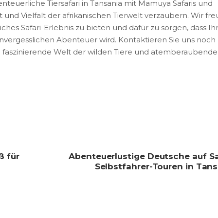
teuerliche Tiersafari in Tansania mit Mamuya Safaris und
t und Vielfalt der afrikanischen Tierwelt verzaubern. Wir fr
iches Safari-Erlebnis zu bieten und dafür zu sorgen, dass Ih
nvergesslichen Abenteuer wird. Kontaktieren Sie uns noch
ie faszinierende Welt der wilden Tiere und atemberaubend
ß für
Abenteuerlustige Deutsche auf Sa
Selbstfahrer-Touren in Tan