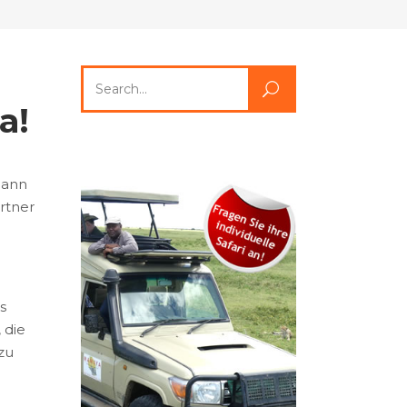
Search
for:
a!
dann
artner
s
 die
zu