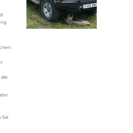
nd
eng
lichen
er
 die
ater
 Sie