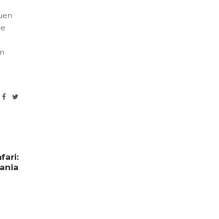
euen
re
en
fari:
sania