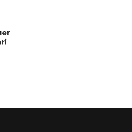
uer
ri