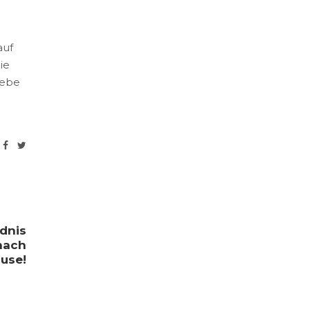
auf
ie
iebe
ldnis
 nach
use!