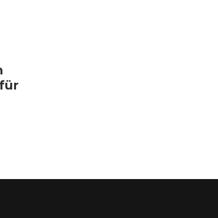
n
für