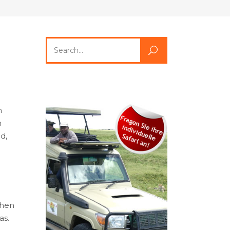
Search
for:
n
n
d,
ühen
as.