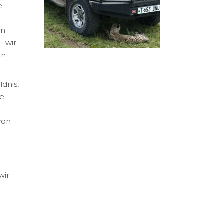
e
on
– wir
en
ldnis,
he
von
m
wir