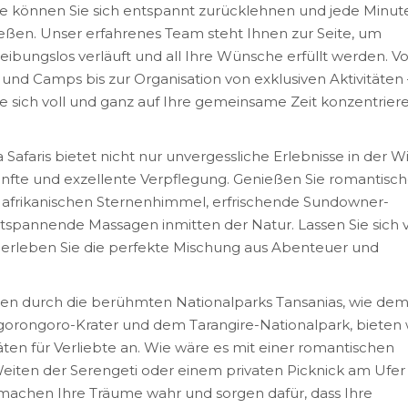
ite können Sie sich entspannt zurücklehnen und jede Minut
nießen. Unser erfahrenes Team steht Ihnen zur Seite, um
 reibungslos verläuft und all Ihre Wünsche erfüllt werden. V
nd Camps bis zur Organisation von exklusiven Aktivitäten 
e sich voll und ganz auf Ihre gemeinsame Zeit konzentrier
Safaris bietet nicht nur unvergessliche Erlebnisse in der Wi
nfte und exzellente Verpflegung. Genießen Sie romantisc
 afrikanischen Sternenhimmel, erfrischende Sundowner-
tspannende Massagen inmitten der Natur. Lassen Sie sich 
rleben Sie die perfekte Mischung aus Abenteuer und
en durch die berühmten Nationalparks Tansanias, wie de
orongoro-Krater und dem Tarangire-Nationalpark, bieten 
ten für Verliebte an. Wie wäre es mit einer romantischen
Weiten der Serengeti oder einem privaten Picknick am Ufer
 machen Ihre Träume wahr und sorgen dafür, dass Ihre