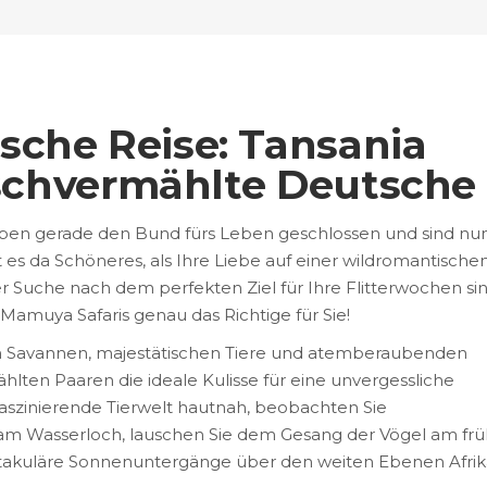
sche Reise: Tansania
rischvermählte Deutsche
aben gerade den Bund fürs Leben geschlossen und sind nu
t es da Schöneres, als Ihre Liebe auf einer wildromantische
er Suche nach dem perfekten Ziel für Ihre Flitterwochen sin
t Mamuya Safaris genau das Richtige für Sie!
en Savannen, majestätischen Tiere und atemberaubenden
hlten Paaren die ideale Kulisse für eine unvergessliche
 faszinierende Tierwelt hautnah, beobachten Sie
am Wasserloch, lauschen Sie dem Gesang der Vögel am fr
akuläre Sonnenuntergänge über den weiten Ebenen Afrik