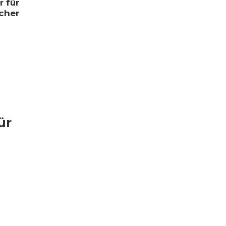
r für
cher
ür