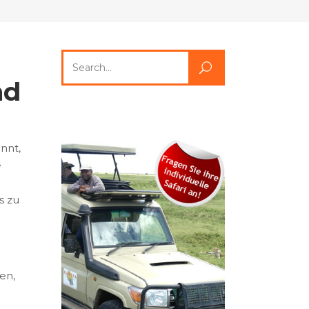
Search
for:
nd
nnt,
e
s zu
en,