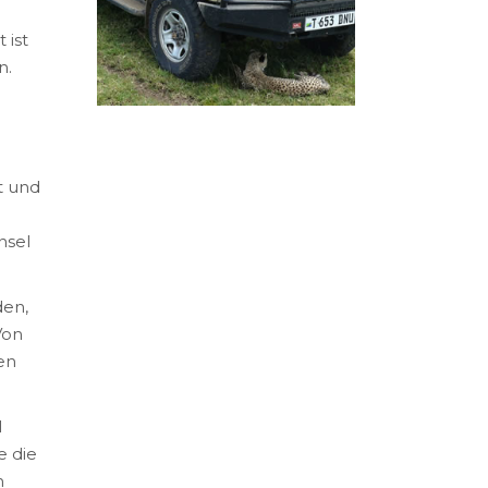
 ist
n.
t und
nsel
den,
Von
en
l
e die
n