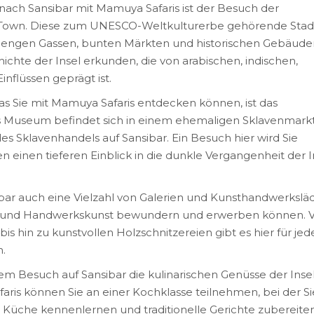
e nach Sansibar mit Mamuya Safaris ist der Besuch der
e Town. Diese zum UNESCO-Weltkulturerbe gehörende Stadt
us engen Gassen, bunten Märkten und historischen Gebäude
ichte der Insel erkunden, die von arabischen, indischen,
inflüssen geprägt ist.
das Sie mit Mamuya Safaris entdecken können, ist das
 Museum befindet sich in einem ehemaligen Sklavenmark
des Sklavenhandels auf Sansibar. Ein Besuch hier wird Sie
einen tieferen Einblick in die dunkle Vergangenheit der I
ibar auch eine Vielzahl von Galerien und Kunsthandwerkslä
ke und Handwerkskunst bewundern und erwerben können. 
s hin zu kunstvollen Holzschnitzereien gibt es hier für jed
.
nem Besuch auf Sansibar die kulinarischen Genüsse der Inse
aris können Sie an einer Kochklasse teilnehmen, bei der Si
 Küche kennenlernen und traditionelle Gerichte zubereite