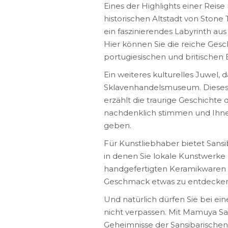
Eines der Highlights einer Reis
historischen Altstadt von Ston
ein faszinierendes Labyrinth a
Hier können Sie die reiche Gesch
portugiesischen und britischen E
Ein weiteres kulturelles Juwel, 
Sklavenhandelsmuseum. Dieses
erzählt die traurige Geschichte 
nachdenklich stimmen und Ihnen 
geben.
Für Kunstliebhaber bietet Sans
in denen Sie lokale Kunstwer
handgefertigten Keramikwaren bi
Geschmack etwas zu entdecken
Und natürlich dürfen Sie bei ei
nicht verpassen. Mit Mamuya Saf
Geheimnisse der Sansibarischen