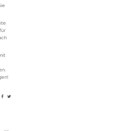
Sie
ite
für
ach
mit
en.
gen!