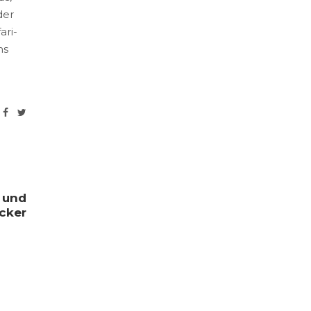
der
ari-
ns
i und
cker