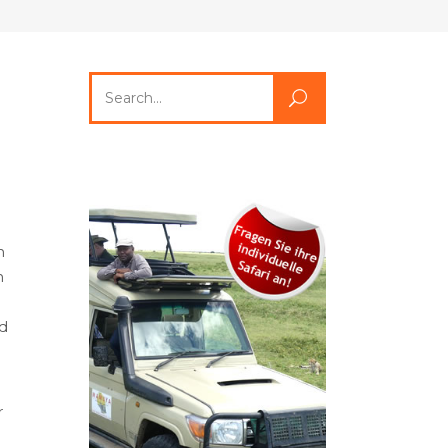
Search
for:
h
n
d
r