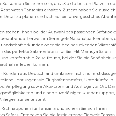
So können Sie sicher sein, dass Sie die besten Plätze in de
 Reservaten Tansanias erhalten. Zudem haben Sie ausreic
nste Detail zu planen und sich auf ein unvergessliches Abent
en stehen Ihnen bei der Auswahl des passenden Safaripak
mberaubende Tierwelt im Serengeti-Nationalpark erleben, d
rlandschaft erkunden oder die beeindruckenden Viktoriafä
 das perfekte Safari-Erlebnis für Sie. Mit Mamuya Safaris
e und komfortable Reise freuen, bei der Sie die Schönheit u
r hautnah erleben können.
 Kunden aus Deutschland umfassen nicht nur erstklassige
tzliche Leistungen wie Flughafentransfers, Unterkünfte in
 Verpflegung sowie Aktivitäten und Ausflüge vor Ort. Da
lungsmöglichkeiten und einen zuverlässigen Kundensupport,
nliegen zur Seite steht.
i-Schnäppchen für Tansania und sichern Sie sich Ihren
 Safaris. Entdecken Sie die faszinierende Tierwelt Tansani