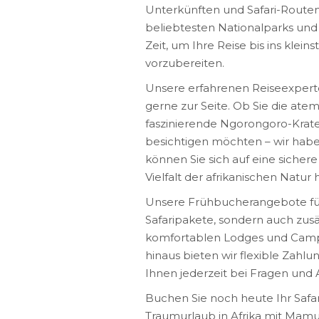
Unterkünften und Safari-Routen. 
beliebtesten Nationalparks und
Zeit, um Ihre Reise bis ins klei
vorzubereiten.
Unsere erfahrenen Reiseexpert
gerne zur Seite. Ob Sie die ate
faszinierende Ngorongoro-Krate
besichtigen möchten – wir haben
können Sie sich auf eine sicher
Vielfalt der afrikanischen Natu
Unsere Frühbucherangebote für
Safaripakete, sondern auch zusä
komfortablen Lodges und Camps,
hinaus bieten wir flexible Zah
Ihnen jederzeit bei Fragen und A
Buchen Sie noch heute Ihr Safar
Traumurlaub in Afrika mit Mamuya