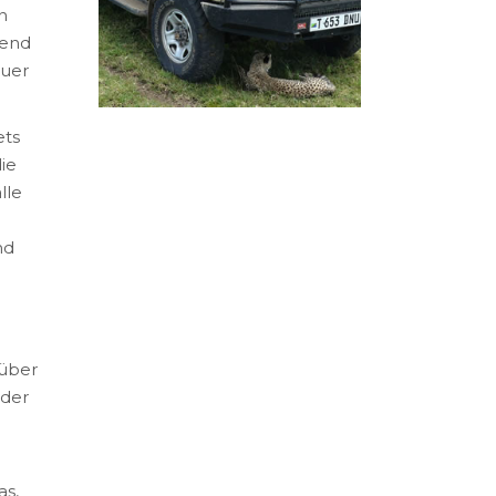
n
hend
euer
ets
ie
lle
nd
rüber
 der
as,