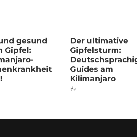
 und gesund
Der ultimative
 Gipfel:
Gipfelsturm:
imanjaro-
Deutschsprachi
enkrankheit
Guides am
!
Kilimanjaro
By