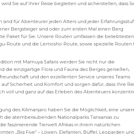
rd Sie auf Ihrer Reise begleiten und sicherstellen, dass Si
 sind für Abenteurer jeden Alters und jeder Erfahrungsstu
hrener Bergsteiger sind oder zum ersten Mal einen Berg
te Paket für Sie. Unsere Routen umfassen die beliebtesten
u-Route und die Lemosho-Route, sowie spezielle Routen 
ition mit Mamuya Safaris werden Sie nicht nur die
 die einzigartige Flora und Fauna des Berges genießen,
tfreundschaft und den exzellenten Service unseres Teams
auf Sicherheit und Komfort und sorgen dafür, dass Ihre Re
 sich voll und ganz auf das Erleben des Abenteuers konzentr
gung des Kilimanjaro haben Sie die Möglichkeit, eine unser
ch die atemberaubenden Nationalparks Tansanias zu
 faszinierende Tierwelt Afrikas in ihrem natürlichen
mten „Big Five“ – Löwen, Elefanten, Büffel, Leoparden un