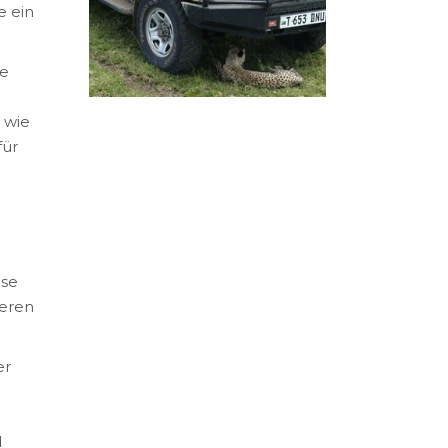
e ein
fe
 wie
für
ise
ieren
er
d