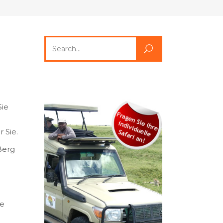
Search
for:
Sie
 Sie.
Berg
he