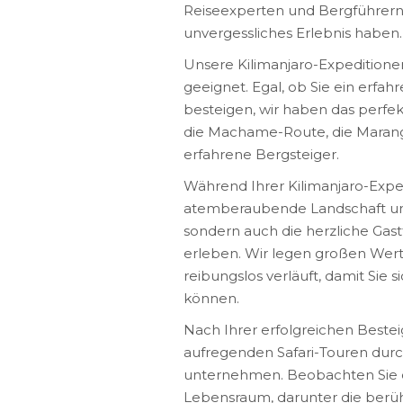
Reiseexperten und Bergführern wi
unvergessliches Erlebnis haben.
Unsere Kilimanjaro-Expeditionen
geeignet. Egal, ob Sie ein erfa
besteigen, wir haben das perfek
die Machame-Route, die Marang
erfahrene Bergsteiger.
Während Ihrer Kilimanjaro-Exped
atemberaubende Landschaft und
sondern auch die herzliche Gas
erleben. Wir legen großen Wert 
reibungslos verläuft, damit Sie
können.
Nach Ihrer erfolgreichen Bestei
aufregenden Safari-Touren dur
unternehmen. Beobachten Sie die
Lebensraum, darunter die berüh