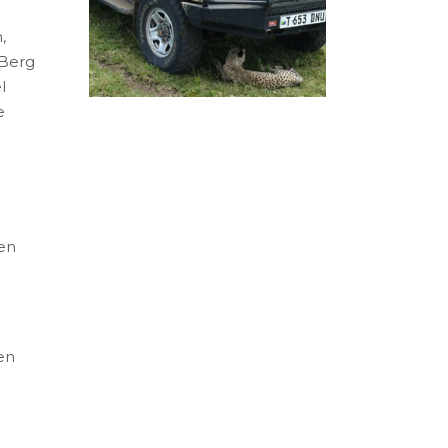
,
 Berg
l
e
en
en