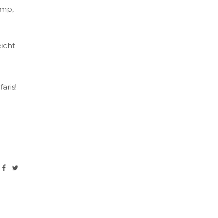
amp,
icht
aris!