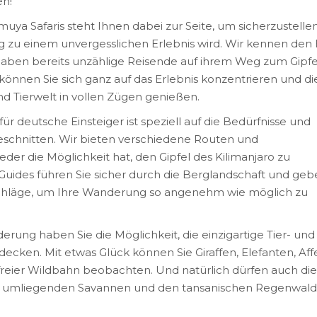
en!
a Safaris steht Ihnen dabei zur Seite, um sicherzustellen
g zu einem unvergesslichen Erlebnis wird. Wir kennen den
aben bereits unzählige Reisende auf ihrem Weg zum Gipfe
e können Sie sich ganz auf das Erlebnis konzentrieren und di
 Tierwelt in vollen Zügen genießen.
r deutsche Einsteiger ist speziell auf die Bedürfnisse und
schnitten. Wir bieten verschiedene Routen und
jeder die Möglichkeit hat, den Gipfel des Kilimanjaro zu
uides führen Sie sicher durch die Berglandschaft und geb
schläge, um Ihre Wanderung so angenehm wie möglich zu
rung haben Sie die Möglichkeit, die einzigartige Tier- und
ecken. Mit etwas Glück können Sie Giraffen, Elefanten, Aff
 freier Wildbahn beobachten. Und natürlich dürfen auch die
ie umliegenden Savannen und den tansanischen Regenwald