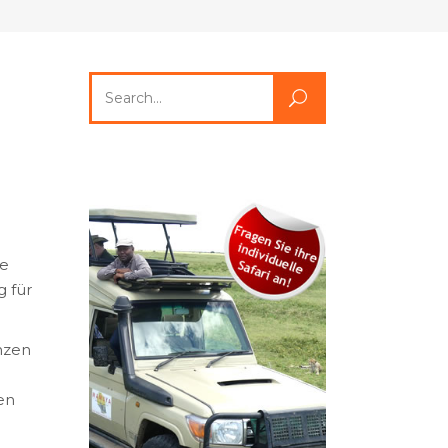
Search
for:
te
 für
anzen
en