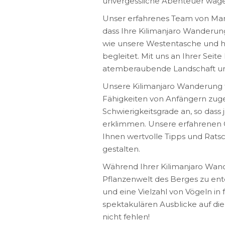
unvergessliche Abenteuer wag
Unser erfahrenes Team von Mamuy
dass Ihre Kilimanjaro Wanderun
wie unsere Westentasche und h
begleitet. Mit uns an Ihrer Seit
atemberaubende Landschaft und
Unsere Kilimanjaro Wanderung fü
Fähigkeiten von Anfängern zuge
Schwierigkeitsgrade an, so dass 
erklimmen. Unsere erfahrenen G
Ihnen wertvolle Tipps und Rat
gestalten.
Während Ihrer Kilimanjaro Wande
Pflanzenwelt des Berges zu entd
und eine Vielzahl von Vögeln in
spektakulären Ausblicke auf d
nicht fehlen!