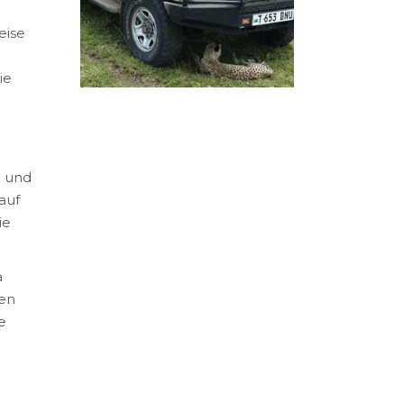
eise
ie
e und
auf
ie
a
sen
e