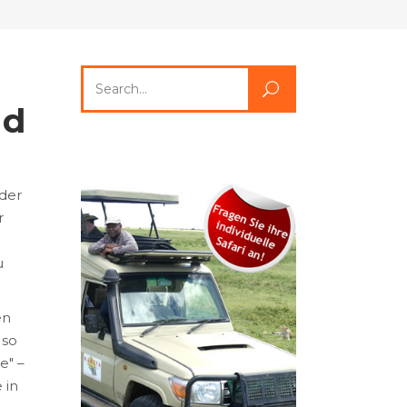
Search
for:
nd
 der
r
u
en
 so
e" –
 in