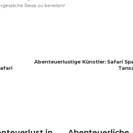
gessliche Reise zu bereiten!
Abenteuerlustige Künstler: Safari Sp
afari
Tansa
nteuerlust in
Abenteuerliche