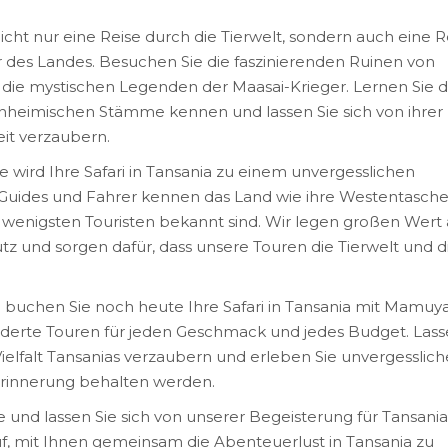
 nicht nur eine Reise durch die Tierwelt, sondern auch eine R
r des Landes. Besuchen Sie die faszinierenden Ruinen von
n die mystischen Legenden der Maasai-Krieger. Lernen Sie d
einheimischen Stämme kennen und lassen Sie sich von ihrer
it verzaubern.
e wird Ihre Safari in Tansania zu einem unvergesslichen
Guides und Fahrer kennen das Land wie ihre Westentasch
n wenigsten Touristen bekannt sind. Wir legen großen Wert 
z und sorgen dafür, dass unsere Touren die Tierwelt und d
d buchen Sie noch heute Ihre Safari in Tansania mit Mamuy
iderte Touren für jeden Geschmack und jedes Budget. Las
Vielfalt Tansanias verzaubern und erleben Sie unvergesslich
Erinnerung behalten werden.
 und lassen Sie sich von unserer Begeisterung für Tansania
uf, mit Ihnen gemeinsam die Abenteuerlust in Tansania zu