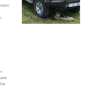
esten
m
er
Lake
Sie
e
e