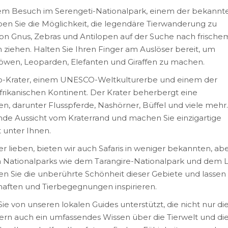
inem Besuch im Serengeti-Nationalpark, einem der bekannt
ben Sie die Möglichkeit, die legendäre Tierwanderung zu
von Gnus, Zebras und Antilopen auf der Suche nach frische
ziehen. Halten Sie Ihren Finger am Auslöser bereit, um
öwen, Leoparden, Elefanten und Giraffen zu machen.
o-Krater, einem UNESCO-Weltkulturerbe und einem der
frikanischen Kontinent. Der Krater beherbergt eine
ren, darunter Flusspferde, Nashörner, Büffel und viele mehr.
de Aussicht vom Kraterrand und machen Sie einzigartige
 unter Ihnen.
r lieben, bieten wir auch Safaris in weniger bekannten, ab
 Nationalparks wie dem Tarangire-Nationalpark und dem 
n Sie die unberührte Schönheit dieser Gebiete und lassen 
chaften und Tierbegegnungen inspirieren.
ie von unseren lokalen Guides unterstützt, die nicht nur di
rn auch ein umfassendes Wissen über die Tierwelt und di