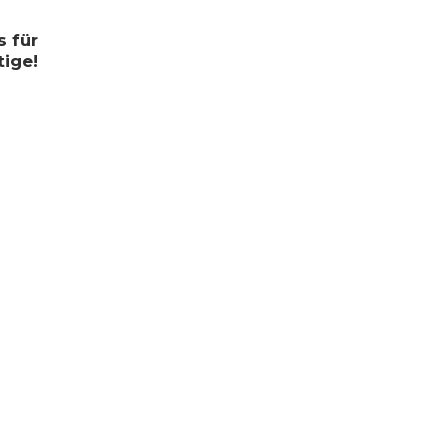
s für
ige!