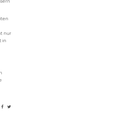
ssern
iten
t nur
 in
n
e