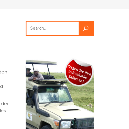
Search
for:
nden
nd
 der
des