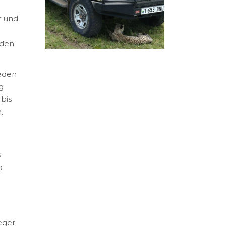
r und
 den
jeden
g
bis
.
s
o
eger