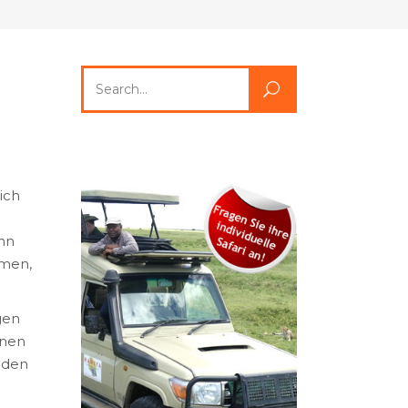
Search
for:
ich
ann
mmen,
gen
nnen
f den