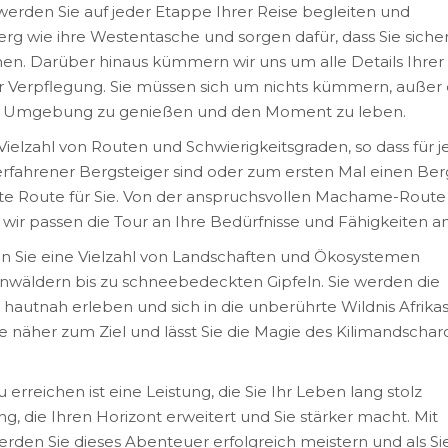
erden Sie auf jeder Etappe Ihrer Reise begleiten und
rg wie ihre Westentasche und sorgen dafür, dass Sie siche
hen. Darüber hinaus kümmern wir uns um alle Details Ihrer
zur Verpflegung. Sie müssen sich um nichts kümmern, außer
e Umgebung zu genießen und den Moment zu leben.
Vielzahl von Routen und Schwierigkeitsgraden, so dass für 
n erfahrener Bergsteiger sind oder zum ersten Mal einen Ber
kte Route für Sie. Von der anspruchsvollen Machame-Route 
wir passen die Tour an Ihre Bedürfnisse und Fähigkeiten an
 Sie eine Vielzahl von Landschaften und Ökosystemen
nwäldern bis zu schneebedeckten Gipfeln. Sie werden die
 hautnah erleben und sich in die unberührte Wildnis Afrika
Sie näher zum Ziel und lässt Sie die Magie des Kilimandschar
 erreichen ist eine Leistung, die Sie Ihr Leben lang stolz
ng, die Ihren Horizont erweitert und Sie stärker macht. Mit
erden Sie dieses Abenteuer erfolgreich meistern und als Si