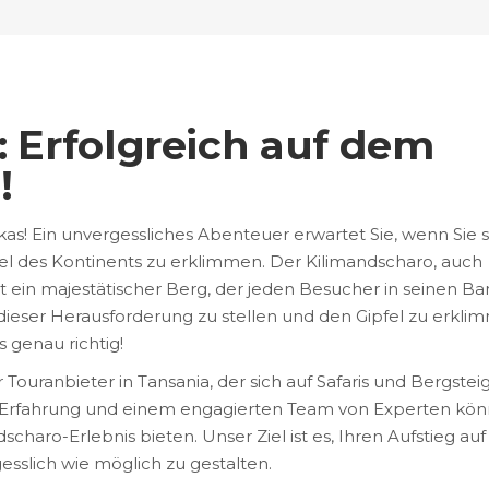
a: Erfolgreich auf dem
!
s! Ein unvergessliches Abenteuer erwartet Sie, wenn Sie s
el des Kontinents zu erklimmen. Der Kilimandscharo, auch
 ist ein majestätischer Berg, der jeden Besucher in seinen B
h dieser Herausforderung zu stellen und den Gipfel zu erkli
 genau richtig!
 Touranbieter in Tansania, der sich auf Safaris und Bergstei
nger Erfahrung und einem engagierten Team von Experten kö
scharo-Erlebnis bieten. Unser Ziel ist es, Ihren Aufstieg au
sslich wie möglich zu gestalten.