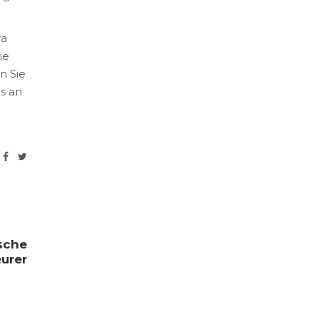
ya
ie
n Sie
is an
tsche
urer