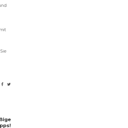
und
mit
 Sie
aßige
pps!