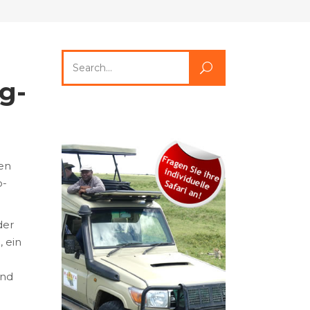
Search
for:
g-
gen
o-
der
, ein
und