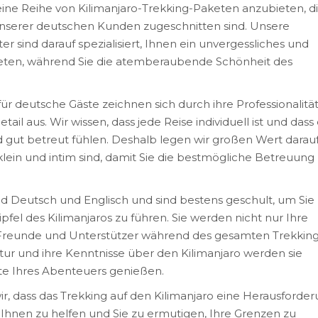
 eine Reihe von Kilimanjaro-Trekking-Paketen anzubieten, di
nserer deutschen Kunden zugeschnitten sind. Unsere
r sind darauf spezialisiert, Ihnen ein unvergessliches und
bieten, während Sie die atemberaubende Schönheit des
 deutsche Gäste zeichnen sich durch ihre Professionalität,
il aus. Wir wissen, dass jede Reise individuell ist und dass
und gut betreut fühlen. Deshalb legen wir großen Wert darauf
lein und intim sind, damit Sie die bestmögliche Betreuung
d Deutsch und Englisch und sind bestens geschult, um Sie
ipfel des Kilimanjaros zu führen. Sie werden nicht nur Ihre
 Freunde und Unterstützer während des gesamten Trekking
atur und ihre Kenntnisse über den Kilimanjaro werden sie
nute Ihres Abenteuers genießen.
r, dass das Trekking auf den Kilimanjaro eine Herausforde
m Ihnen zu helfen und Sie zu ermutigen, Ihre Grenzen zu