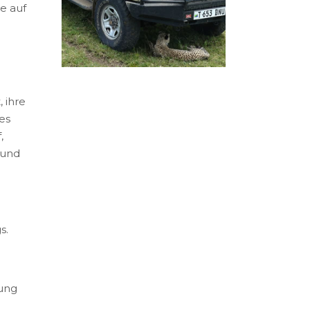
e auf
 ihre
 es
,
 und
s.
rung