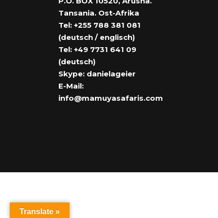
P.O. BOX 10520, Arusha.
Tansania. Ost-Afrika
Tel: +255 788 381 081
(deutsch / englisch)
Tel: +49 7731 641 09
(deutsch)
Skype: danielageier
E-Mail:
info@mamuyasafaris.com
Translate »