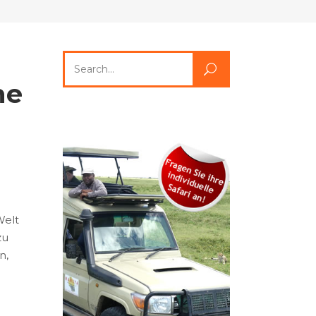
Search
for:
he
Welt
zu
n,