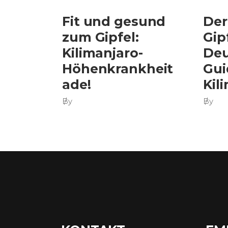
Fit und gesund
Der
zum Gipfel:
Gip
Kilimanjaro-
Deu
Höhenkrankheit
Gui
ade!
Kil
By
By