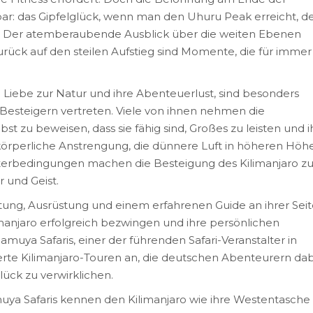
bar: das Gipfelglück, wenn man den Uhuru Peak erreicht, d
o. Der atemberaubende Ausblick über die weiten Ebenen
zurück auf den steilen Aufstieg sind Momente, die für immer
 Liebe zur Natur und ihre Abenteuerlust, sind besonders
-Besteigern vertreten. Viele von ihnen nehmen die
st zu beweisen, dass sie fähig sind, Großes zu leisten und i
körperliche Anstrengung, die dünnere Luft in höheren Höh
erbedingungen machen die Besteigung des Kilimanjaro z
 und Geist.
tung, Ausrüstung und einem erfahrenen Guide an ihrer Sei
anjaro erfolgreich bezwingen und ihre persönlichen
uya Safaris, einer der führenden Safari-Veranstalter in
rte Kilimanjaro-Touren an, die deutschen Abenteurern dab
lück zu verwirklichen.
ya Safaris kennen den Kilimanjaro wie ihre Westentasche