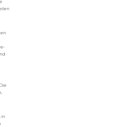
ie
eilen
hen
re-
und
Die
,
 in
m