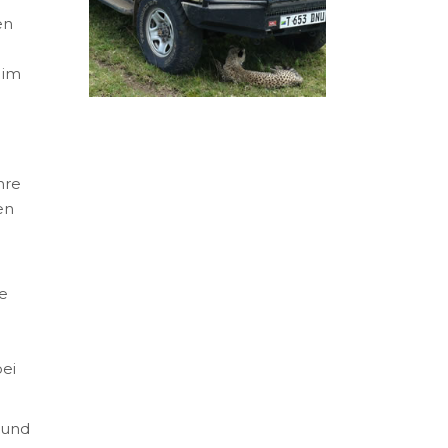
en
 im
hre
en
u
te
ei
 und