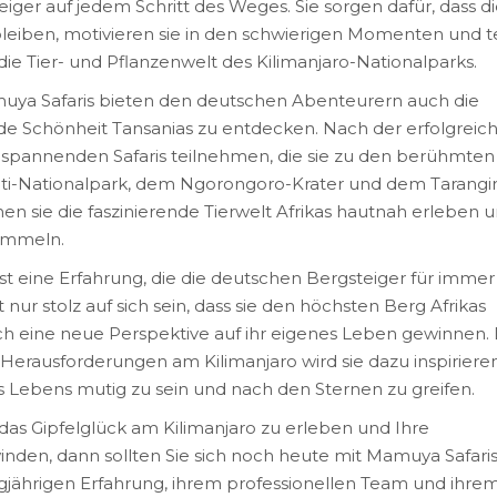
iger auf jedem Schritt des Weges. Sie sorgen dafür, dass d
leiben, motivieren sie in den schwierigen Momenten und t
ie Tier- und Pflanzenwelt des Kilimanjaro-Nationalparks.
muya Safaris bieten den deutschen Abenteurern auch die
e Schönheit Tansanias zu entdecken. Nach der erfolgreic
 spannenden Safaris teilnehmen, die sie zu den berühmten
ti-Nationalpark, dem Ngorongoro-Krater und dem Tarangi
en sie die faszinierende Tierwelt Afrikas hautnah erleben 
ammeln.
ist eine Erfahrung, die die deutschen Bergsteiger für immer
 nur stolz auf sich sein, dass sie den höchsten Berg Afrikas
 eine neue Perspektive auf ihr eigenes Leben gewinnen. 
erausforderungen am Kilimanjaro wird sie dazu inspirieren
s Lebens mutig zu sein und nach den Sternen zu greifen.
as Gipfelglück am Kilimanjaro zu erleben und Ihre
nden, dann sollten Sie sich noch heute mit Mamuya Safaris
ngjährigen Erfahrung, ihrem professionellen Team und ihre