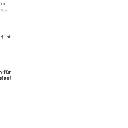
für
 Sie
n für
eise!