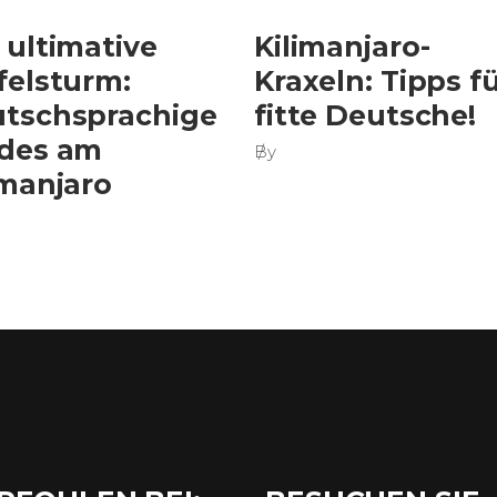
 ultimative
Kilimanjaro-
felsturm:
Kraxeln: Tipps f
tschsprachige
fitte Deutsche!
des am
By
imanjaro