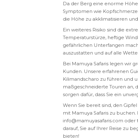
Da der Berg eine enorme Höhe a
Symptomen wie Kopfschmerzen, Ü
die Höhe zu akklimatisieren und
Ein weiteres Risiko sind die e
Temperaturstürze, heftige Wi
gefährlichen Unterfangen machen
auszustatten und auf alle Wette
Bei Mamuya Safaris legen wir g
Kunden. Unsere erfahrenen Guid
Kilimandscharo zu führen und 
maßgeschneiderte Touren an, di
sorgen dafür, dass Sie ein unve
Wenn Sie bereit sind, den Gipfel
mit Mamuya Safaris zu buchen. K
info@mamuyasafaris.com oder t
darauf, Sie auf Ihrer Reise zu b
bieten!