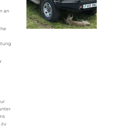
m an
che
stung
r
our
unter
ns
 zu