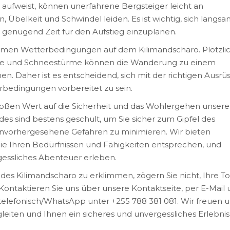
ufweist, können unerfahrene Bergsteiger leicht an
belkeit und Schwindel leiden. Es ist wichtig, sich langsa
 genügend Zeit für den Aufstieg einzuplanen.
xtremen Wetterbedingungen auf dem Kilimandscharo. Plötzli
nde und Schneestürme können die Wanderung zu einem
. Daher ist es entscheidend, sich mit der richtigen Ausrü
rbedingungen vorbereitet zu sein.
roßen Wert auf die Sicherheit und das Wohlergehen unsere
es sind bestens geschult, um Sie sicher zum Gipfel des
unvorhergesehene Gefahren zu minimieren. Wir bieten
e Ihren Bedürfnissen und Fähigkeiten entsprechen, und
rgessliches Abenteuer erleben.
 des Kilimandscharo zu erklimmen, zögern Sie nicht, Ihre T
ontaktieren Sie uns über unsere Kontaktseite, per E-Mail 
elefonisch/WhatsApp unter +255 788 381 081. Wir freuen u
egleiten und Ihnen ein sicheres und unvergessliches Erlebnis