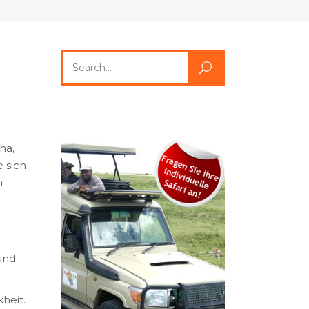
Search
for:
m
o
ha,
 sich
n
und
heit.