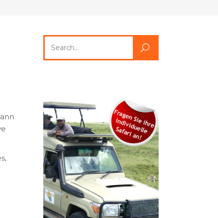
Search
for:
dann
ve
s,