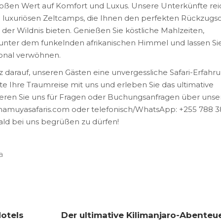
roßen Wert auf Komfort und Luxus. Unsere Unterkünfte re
u luxuriösen Zeltcamps, die Ihnen den perfekten Rückzugso
er Wildnis bieten. Genießen Sie köstliche Mahlzeiten,
nter dem funkelnden afrikanischen Himmel und lassen Sie
onal verwöhnen.
lz darauf, unseren Gästen eine unvergessliche Safari-Erfahr
e Ihre Traumreise mit uns und erleben Sie das ultimative
ieren Sie uns für Fragen oder Buchungsanfragen über unse
@mamuyasafaris.com oder telefonisch/WhatsApp: +255 788 3
bald bei uns begrüßen zu dürfen!
a
Hotels
Der ultimative Kilimanjaro-Abenteue