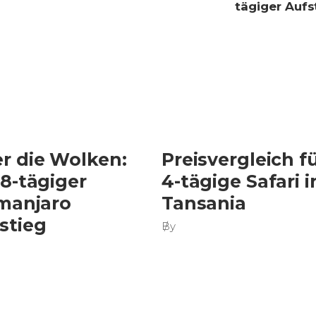
tägiger Aufs
r die Wolken:
Preisvergleich f
 8-tägiger
4-tägige Safari i
imanjaro
Tansania
stieg
By