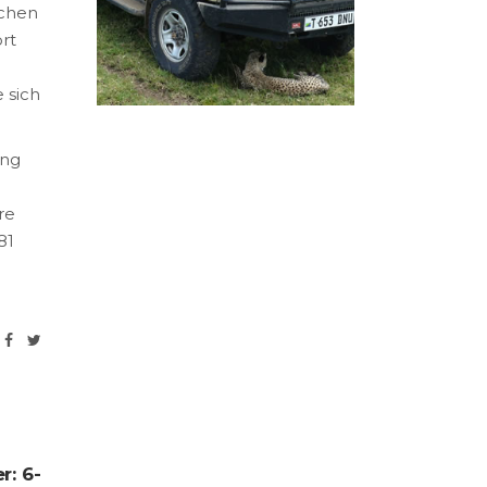
ichen
rt
 sich
ung
re
81
r: 6-