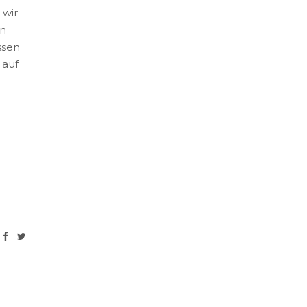
 wir
in
ssen
 auf