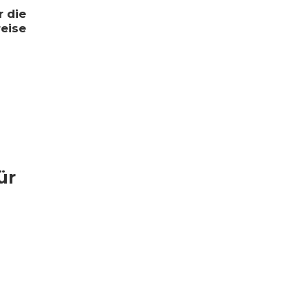
r die
eise
ür