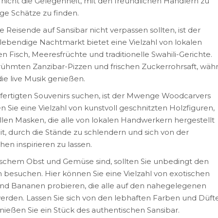
 nicht die Gelegenheit, mit den freundlichen Händlern zu
ige Schätze zu finden.
 Reisende auf Sansibar nicht verpassen sollten, ist der
lebendige Nachtmarkt bietet eine Vielzahl von lokalen
en Fisch, Meeresfrüchte und traditionelle Swahili-Gerichte.
rühmten Zanzibar-Pizzen und frischen Zuckerrohrsaft, wäh
ie live Musik genießen.
efertigten Souvenirs suchen, ist der Mwenge Woodcarvers
en Sie eine Vielzahl von kunstvoll geschnitzten Holzfiguren,
len Masken, die alle von lokalen Handwerkern hergestellt
t, durch die Stände zu schlendern und sich von der
en inspirieren zu lassen.
ischem Obst und Gemüse sind, sollten Sie unbedingt den
 besuchen. Hier können Sie eine Vielzahl von exotischen
nd Bananen probieren, die alle auf den nahegelegenen
erden. Lassen Sie sich von den lebhaften Farben und Düft
ießen Sie ein Stück des authentischen Sansibar.