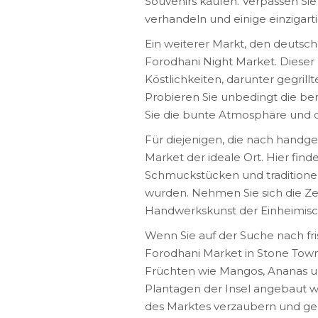
Souvenirs kaufen. Verpassen Sie
verhandeln und einige einzigart
Ein weiterer Markt, den deutsche
Forodhani Night Market. Dieser 
Köstlichkeiten, darunter gegrillt
Probieren Sie unbedingt die be
Sie die bunte Atmosphäre und d
Für diejenigen, die nach handg
Market der ideale Ort. Hier find
Schmuckstücken und traditionel
wurden. Nehmen Sie sich die Zei
Handwerkskunst der Einheimisch
Wenn Sie auf der Suche nach fr
Forodhani Market in Stone Town
Früchten wie Mangos, Ananas u
Plantagen der Insel angebaut w
des Marktes verzaubern und gen