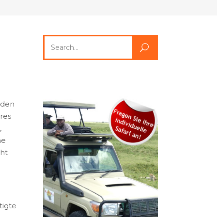
Search
for:
nden
res
,
he
cht
tigte