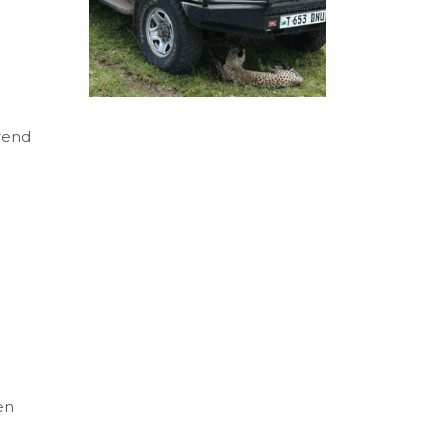
rend
en