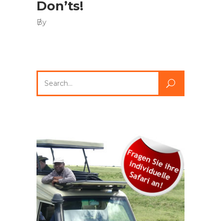
Don’ts!
By
Search
for: