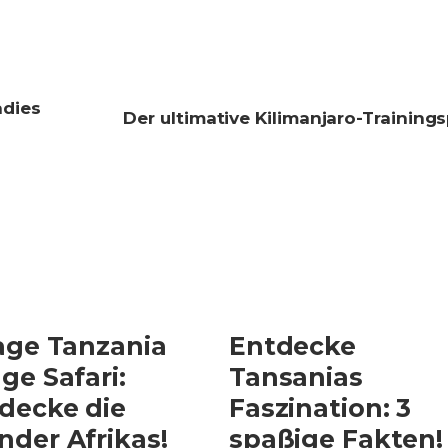
adies
Der ultimative Kilimanjaro-Training
age Tanzania
Entdecke
ge Safari:
Tansanias
decke die
Faszination: 3
der Afrikas!
spaßige Fakten!