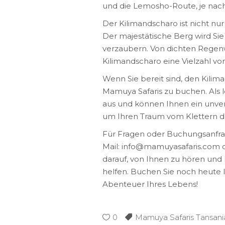
und die Lemosho-Route, je nach 
Der Kilimandscharo ist nicht nur
Der majestätische Berg wird Si
verzaubern. Von dichten Regenw
Kilimandscharo eine Vielzahl von
Wenn Sie bereit sind, den Kilima
Mamuya Safaris zu buchen. Als l
aus und können Ihnen ein unverg
um Ihren Traum vom Klettern d
Für Fragen oder Buchungsanfrag
Mail: info@mamuyasafaris.com o
darauf, von Ihnen zu hören und 
helfen. Buchen Sie noch heute I
Abenteuer Ihres Lebens!
0
Mamuya Safaris Tansani