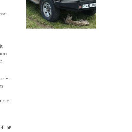
ise.
it
ion
e,
er E-
ns
r das