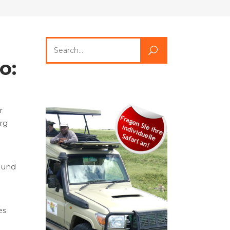
Search
for:
o:
r
rg
 und
es