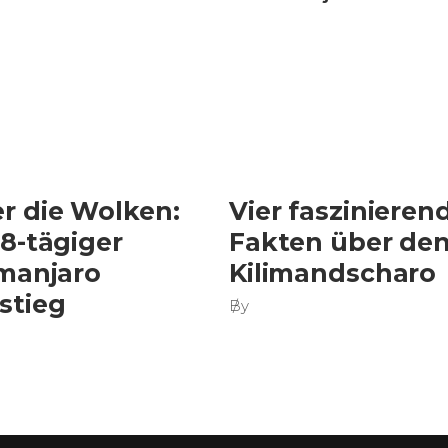
r die Wolken:
Vier faszinieren
 8-tägiger
Fakten über de
imanjaro
Kilimandscharo
stieg
By