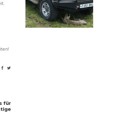
t.
iten!
 für
tige