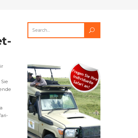
Search
for:
t-
ir
 Sie
rende
ia
ari-