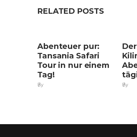
RELATED POSTS
Abenteuer pur:
Der
Tansania Safari
Kil
Tour in nur einem
Abe
Tag!
täg
By
By