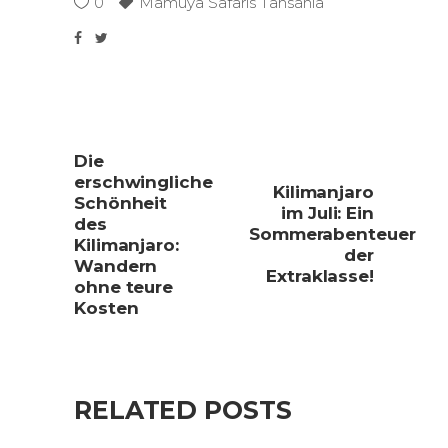
0
Mamuya Safaris Tansania
Die
erschwingliche
Kilimanjaro
Schönheit
im Juli: Ein
des
Sommerabenteuer
Kilimanjaro:
der
Wandern
Extraklasse!
ohne teure
Kosten
RELATED POSTS