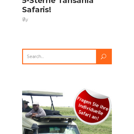
5-Sterne Tansania
Safaris!
By
Search
for: