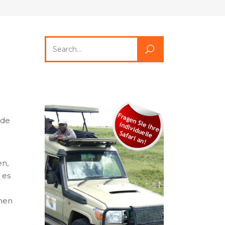
Search
for:
nde
en,
 es
nnen