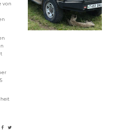
e von
en
en
en
t
ber
5
heit