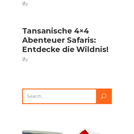
By
Tansanische 4×4
Abenteuer Safaris:
Entdecke die Wildnis!
By
Search
for: