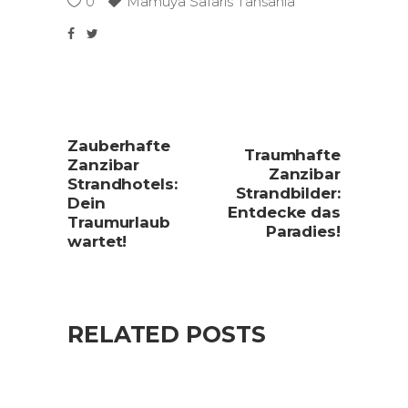
0
Mamuya Safaris Tansania
Zauberhafte
Traumhafte
Zanzibar
Zanzibar
Strandhotels:
Strandbilder:
Dein
Entdecke das
Traumurlaub
Paradies!
wartet!
RELATED POSTS