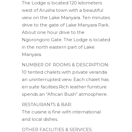
The Lodge is located 120 kilometers
west of Arusha town with a beautiful
view on the Lake Manyara. Ten minutes
drive to the gate of Lake Manyara Park.
About one hour drive to the
Ngorongoro Gate. The Lodge is located
in the north eastern part of Lake
Manyara.
NUMBER OF ROOMS & DESCRIPTION:
10 tented chalets with private veranda
an uninterrupted view. Each chalet has
en suite facilities.Rich leather furniture
spends an “African Bush” atmosphere.
RESTAURANTS & BAR:
The cuisine is fine with international
and local dishes.
OTHER FACILITIES & SERVICES: