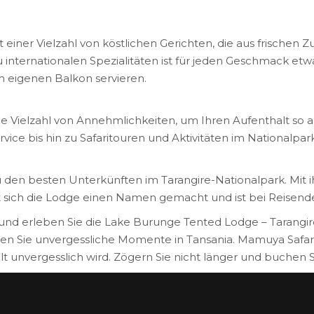
einer Vielzahl von köstlichen Gerichten, die aus frischen 
u internationalen Spezialitäten ist für jeden Geschmack etw
em eigenen Balkon servieren.
e Vielzahl von Annehmlichkeiten, um Ihren Aufenthalt so 
 bis hin zu Safaritouren und Aktivitäten im Nationalpark – 
en besten Unterkünften im Tarangire-Nationalpark. Mit ihr
sich die Lodge einen Namen gemacht und ist bei Reisenden
und erleben Sie die Lake Burunge Tented Lodge – Tarangire i
n Sie unvergessliche Momente in Tansania. Mamuya Safaris 
alt unvergesslich wird. Zögern Sie nicht länger und buchen 