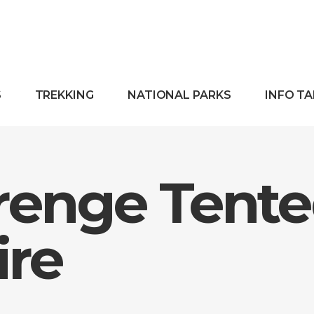
S
TREKKING
NATIONAL PARKS
INFO T
renge Tent
ire