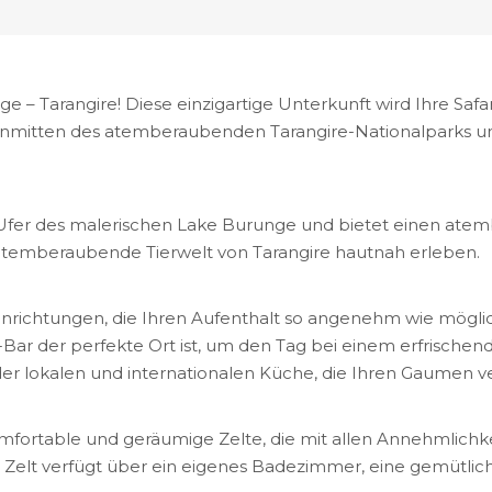
 Tarangire! Diese einzigartige Unterkunft wird Ihre Safar
 inmitten des atemberaubenden Tarangire-Nationalparks un
Ufer des malerischen Lake Burunge und bietet einen ate
 atemberaubende Tierwelt von Tarangire hautnah erleben.
Einrichtungen, die Ihren Aufenthalt so angenehm wie möglic
r der perfekte Ort ist, um den Tag bei einem erfrischend
s der lokalen und internationalen Küche, die Ihren Gaumen
ortable und geräumige Zelte, die mit allen Annehmlichkeit
elt verfügt über ein eigenes Badezimmer, eine gemütlich