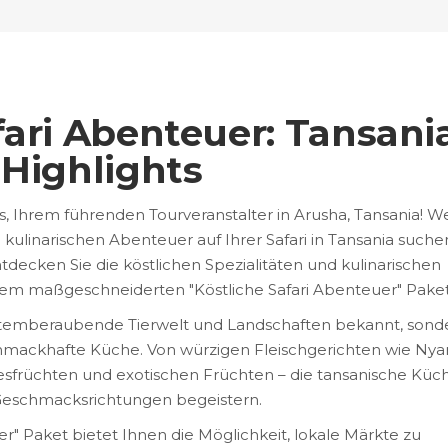
fari Abenteuer: Tansania
 Highlights
 Ihrem führenden Tourveranstalter in Arusha, Tansania! 
kulinarischen Abenteuer auf Ihrer Safari in Tansania suche
Entdecken Sie die köstlichen Spezialitäten und kulinarischen
rem maßgeschneiderten "Köstliche Safari Abenteuer" Paket
ne atemberaubende Tierwelt und Landschaften bekannt, sond
 schmackhafte Küche. Von würzigen Fleischgerichten wie Ny
esfrüchten und exotischen Früchten – die tansanische Küc
 Geschmacksrichtungen begeistern.
er" Paket bietet Ihnen die Möglichkeit, lokale Märkte zu