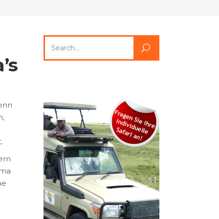
Search
for:
’s
Wenn
n,
.
ern
ama
he