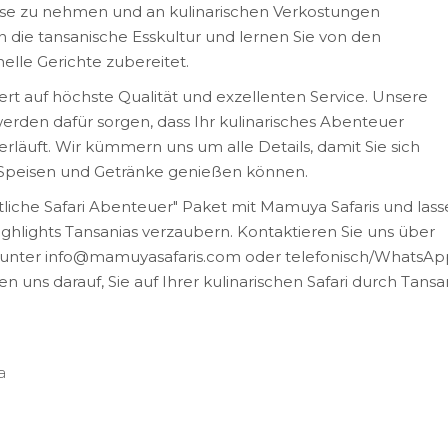
rse zu nehmen und an kulinarischen Verkostungen
n die tansanische Esskultur und lernen Sie von den
elle Gerichte zubereitet.
rt auf höchste Qualität und exzellenten Service. Unsere
erden dafür sorgen, dass Ihr kulinarisches Abenteuer
erläuft. Wir kümmern uns um alle Details, damit Sie sich
 Speisen und Getränke genießen können.
liche Safari Abenteuer" Paket mit Mamuya Safaris und las
Highlights Tansanias verzaubern. Kontaktieren Sie uns über
il unter info@mamuyasafaris.com oder telefonisch/WhatsAp
en uns darauf, Sie auf Ihrer kulinarischen Safari durch Tansa
a