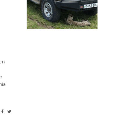
sen
p
nia