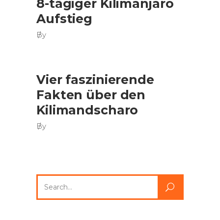
8-tägiger Kilimanjaro
Aufstieg
By
Vier faszinierende
Fakten über den
Kilimandscharo
By
Search
for: