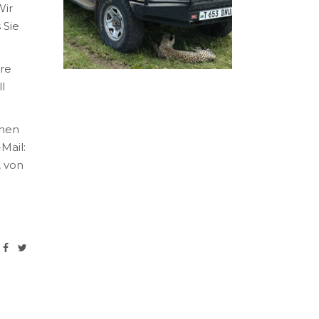
Wir
 Sie
ere
l
hnen
Mail:
, von