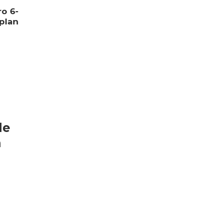
ro 6-
plan
de
n