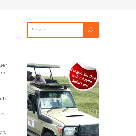
Search
for:
uer
ann
ich
eit
en,