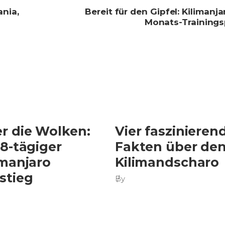
ania,
Bereit für den Gipfel: Kilimanja
Monats-Trainings
r die Wolken:
Vier faszinieren
 8-tägiger
Fakten über de
imanjaro
Kilimandscharo
stieg
By