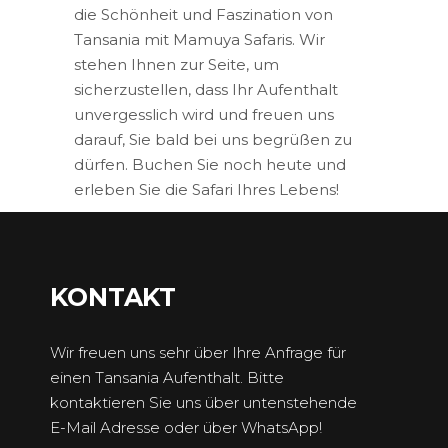
die Schönheit und Faszination von
Tansania mit Mamuya Safaris. Wir
stehen Ihnen zur Seite, um
sicherzustellen, dass Ihr Aufenthalt
unvergesslich wird und freuen uns
darauf, Sie bald bei uns begrüßen zu
dürfen. Buchen Sie noch heute und
erleben Sie die Safari Ihres Lebens!
KONTAKT
Wir freuen uns sehr über Ihre Anfrage für
einen Tansania Aufenthalt. Bitte
kontaktieren Sie uns über untenstehende
E-Mail Adresse oder über WhatsApp!