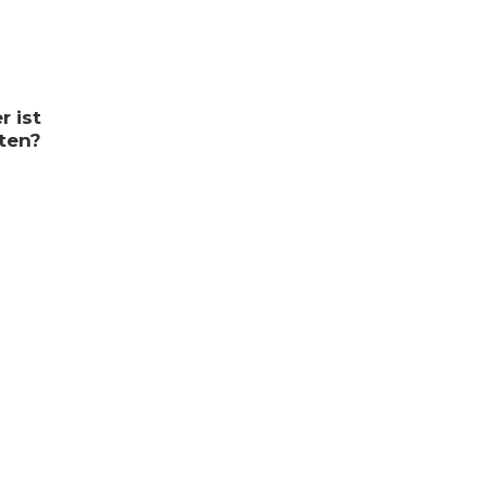
r ist
sten?