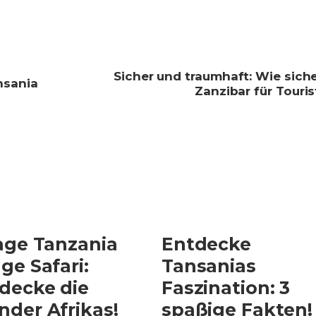
Sicher und traumhaft: Wie siche
nsania
Zanzibar für Touri
age Tanzania
Entdecke
ge Safari:
Tansanias
decke die
Faszination: 3
der Afrikas!
spaßige Fakten!