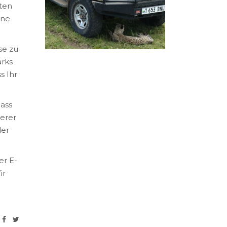
iten
ine
se zu
arks
s Ihr
dass
serer
der
er E-
ir