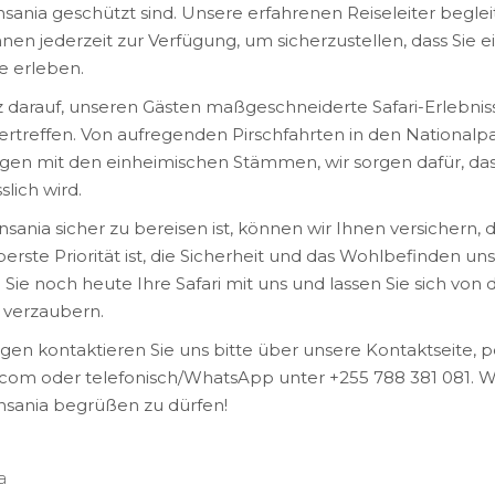
nsania geschützt sind. Unsere erfahrenen Reiseleiter begle
hnen jederzeit zur Verfügung, um sicherzustellen, dass Sie e
e erleben.
lz darauf, unseren Gästen maßgeschneiderte Safari-Erlebnis
ertreffen. Von aufregenden Pirschfahrten in den Nationalp
ngen mit den einheimischen Stämmen, wir sorgen dafür, das
lich wird.
nsania sicher zu bereisen ist, können wir Ihnen versichern, 
rste Priorität ist, die Sicherheit und das Wohlbefinden un
Sie noch heute Ihre Safari mit uns und lassen Sie sich von 
s verzaubern.
en kontaktieren Sie uns bitte über unsere Kontaktseite, p
com oder telefonisch/WhatsApp unter +255 788 381 081. W
Tansania begrüßen zu dürfen!
a