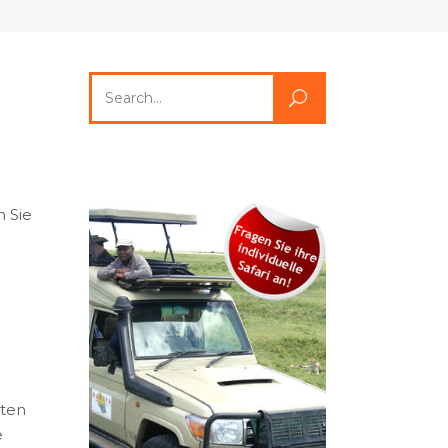
Search
for:
n Sie
iten
e