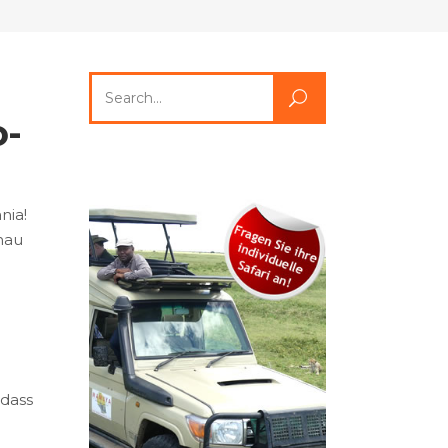
Search
for:
o-
nia!
nau
 dass