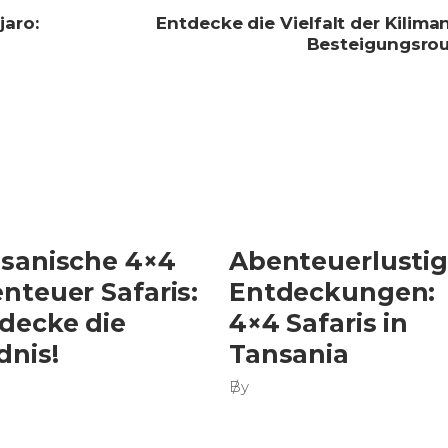
jaro:
Entdecke die Vielfalt der Kilima
Besteigungsrou
sanische 4×4
Abenteuerlusti
nteuer Safaris:
Entdeckungen:
decke die
4×4 Safaris in
dnis!
Tansania
By