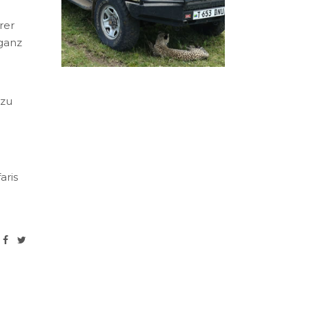
rer
 ganz
 zu
aris