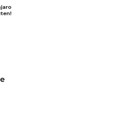
njaro
ten!
ge