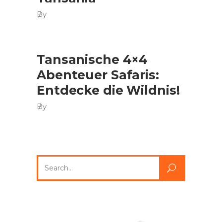
By
Tansanische 4×4
Abenteuer Safaris:
Entdecke die Wildnis!
By
Search
for: