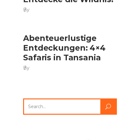
By
Abenteuerlustige
Entdeckungen: 4×4
Safaris in Tansania
By
Search
for: