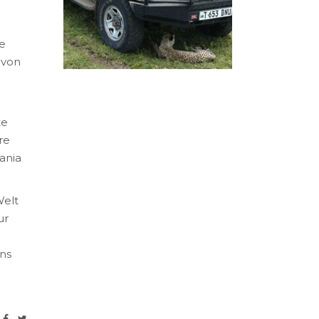
ie
 von
te
re
ania
Welt
ur
ns