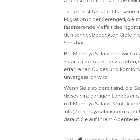
Grundstein für Tansanias Entwic
Tansania ist berühmt für seine
Migration in der Serengeti, die 
faszinierende Vielfalt des Ngor
den schneebedeckten Gipfeln de
Sansibar.
Bei Mamuya Safaris sind wir sto
Safaris und Touren anzubieten, d
erfahrenen Guides und komfortab
unvergesslich wird.
Wenn Sie also bereit sind, die 
dieses einzigartigen Landes ein
mit Mamuya Safaris. Kontaktiere
info@mamuyasafaris.com oder t
darauf, Sie auf Ihrem Abenteuer 
0
Mamuya Safaris Tansani