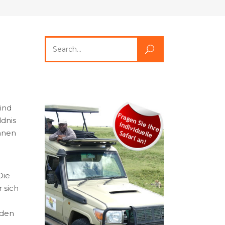
Search
for:
ind
ldnis
hnen
Die
 sich
 den