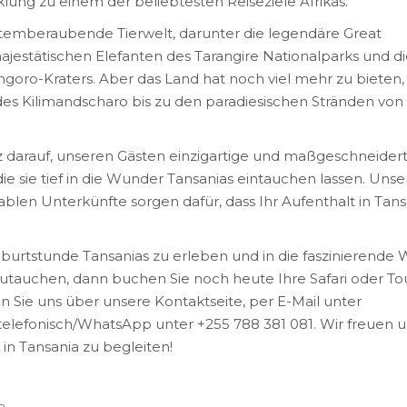
klung zu einem der beliebtesten Reiseziele Afrikas.
 atemberaubende Tierwelt, darunter die legendäre Great
majestätischen Elefanten des Tarangire Nationalparks und d
ongoro-Kraters. Aber das Land hat noch viel mehr zu bieten,
s Kilimandscharo bis zu den paradiesischen Stränden von
lz darauf, unseren Gästen einzigartige und maßgeschneider
ie sie tief in die Wunder Tansanias eintauchen lassen. Unse
len Unterkünfte sorgen dafür, dass Ihr Aufenthalt in Tans
Geburtstunde Tansanias zu erleben und in die faszinierende 
zutauchen, dann buchen Sie noch heute Ihre Safari oder To
n Sie uns über unsere Kontaktseite, per E-Mail unter
elefonisch/WhatsApp unter +255 788 381 081. Wir freuen u
in Tansania zu begleiten!
a