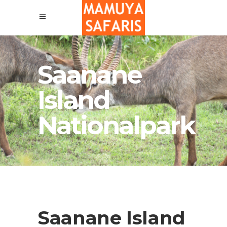
Saanane
Island
Nationalpark
Saanane Island