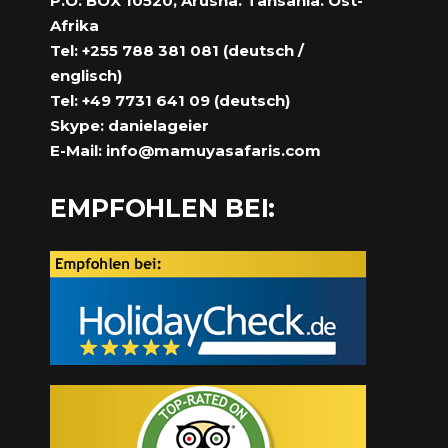
P.O. BOX 10520, Arusha. Tansania. Ost-
Afrika
Tel: +255 788 381 081 (deutsch /
englisch)
Tel: +49 7731 641 09 (deutsch)
Skype: danielageier
E-Mail:
info@mamuyasafaris.com
EMPFOHLEN BEI: