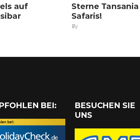
els auf
Sterne Tansania
sibar
Safaris!
By
PFOHLEN BEI:
BESUCHEN SIE
UNS