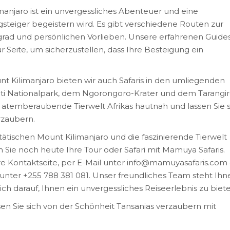
manjaro ist ein unvergessliches Abenteuer und eine
steiger begeistern wird. Es gibt verschiedene Routen zur
sgrad und persönlichen Vorlieben. Unsere erfahrenen Guide
 Seite, um sicherzustellen, dass Ihre Besteigung ein
 Kilimanjaro bieten wir auch Safaris in den umliegenden
ti Nationalpark, dem Ngorongoro-Krater und dem Tarangir
e atemberaubende Tierwelt Afrikas hautnah und lassen Sie s
rzaubern.
tätischen Mount Kilimanjaro und die faszinierende Tierwelt
Sie noch heute Ihre Tour oder Safari mit Mamuya Safaris.
re Kontaktseite, per E-Mail unter info@mamuyasafaris.com
unter +255 788 381 081. Unser freundliches Team steht Ihn
ch darauf, Ihnen ein unvergessliches Reiseerlebnis zu biete
en Sie sich von der Schönheit Tansanias verzaubern mit