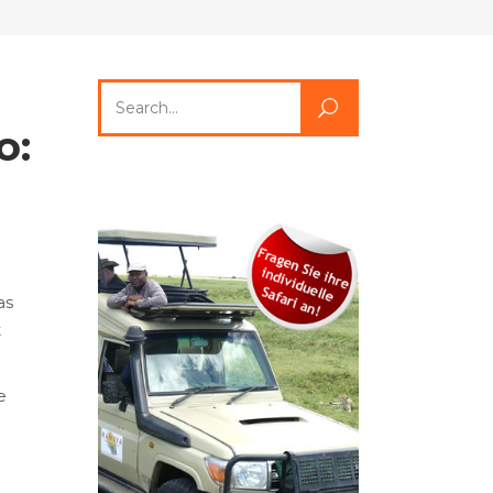
Search
for:
o:
as
t
e