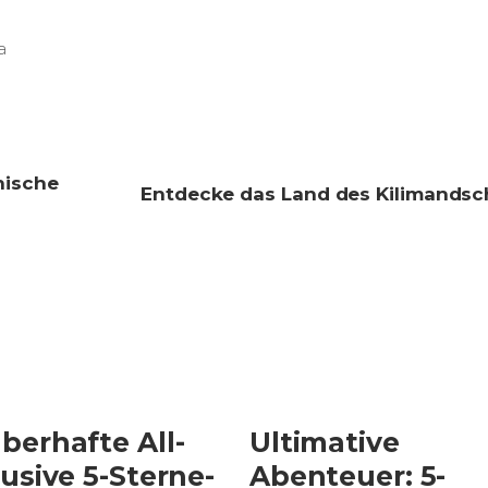
a
nische
Entdecke das Land des Kilimandsc
berhafte All-
Ultimative
lusive 5-Sterne-
Abenteuer: 5-