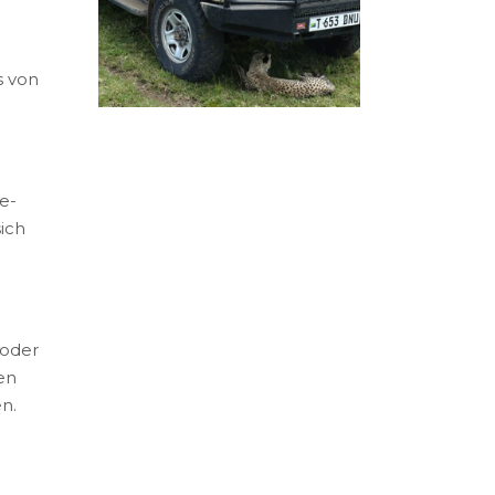
s von
e-
ich
 oder
en
n.