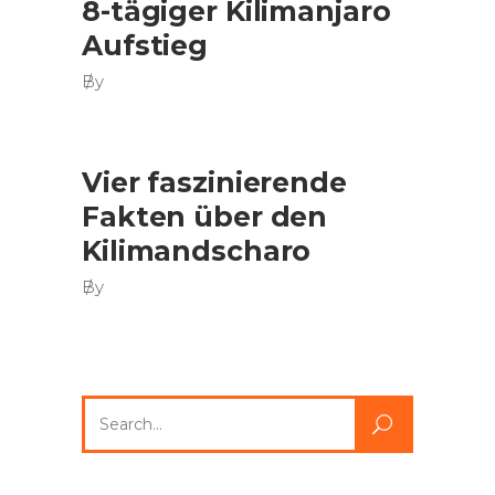
8-tägiger Kilimanjaro
Aufstieg
By
Vier faszinierende
Fakten über den
Kilimandscharo
By
Search
for: