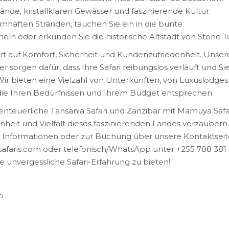
ände, kristallklaren Gewässer und faszinierende Kultur.
mhaften Stränden, tauchen Sie ein in die bunte
ln oder erkunden Sie die historische Altstadt von Stone 
t auf Komfort, Sicherheit und Kundenzufriedenheit. Unser
r sorgen dafür, dass Ihre Safari reibungslos verläuft und Sie
Wir bieten eine Vielzahl von Unterkünften, von Luxuslodges 
 die Ihren Bedürfnissen und Ihrem Budget entsprechen.
nteuerliche Tansania Safari und Zanzibar mit Mamuya Safa
nheit und Vielfalt dieses faszinierenden Landes verzaubern.
re Informationen oder zur Buchung über unsere Kontaktseit
faris.com oder telefonisch/WhatsApp unter +255 788 381 
e unvergessliche Safari-Erfahrung zu bieten!
a