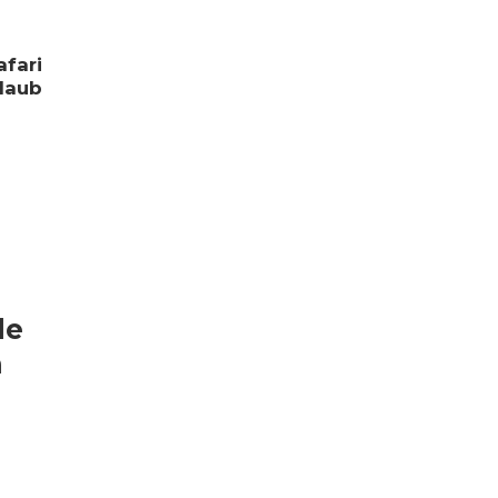
fari
laub
de
n