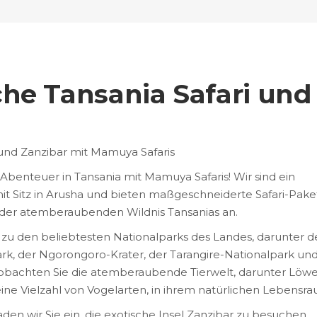
he Tansania Safari und
 und Zanzibar mit Mamuya Safaris
i-Abenteuer in Tansania mit Mamuya Safaris! Wir sind ein
 Sitz in Arusha und bieten maßgeschneiderte Safari-Pake
n der atemberaubenden Wildnis Tansanias an.
 zu den beliebtesten Nationalparks des Landes, darunter d
k, der Ngorongoro-Krater, der Tarangire-Nationalpark und
obachten Sie die atemberaubende Tierwelt, darunter Löwe
eine Vielzahl von Vogelarten, in ihrem natürlichen Lebensr
den wir Sie ein, die exotische Insel Zanzibar zu besuchen,