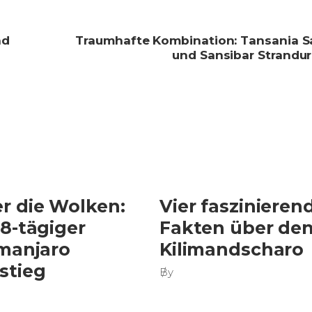
nd
Traumhafte Kombination: Tansania Sa
und Sansibar Strandur
r die Wolken:
Vier faszinieren
 8-tägiger
Fakten über de
imanjaro
Kilimandscharo
stieg
By