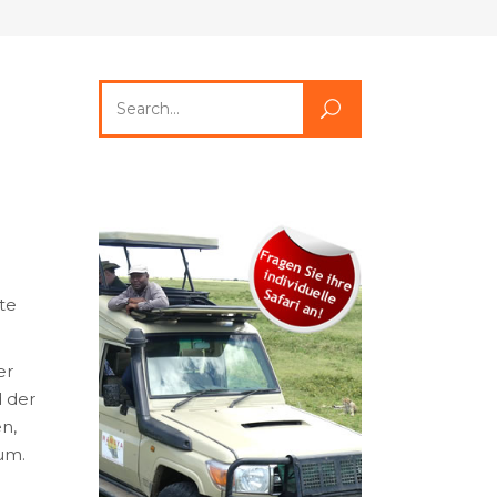
Search
for:
te
er
 der
n,
aum.