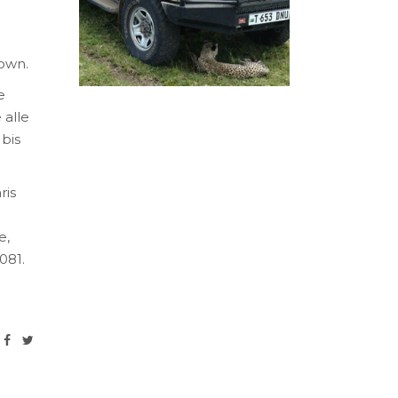
Town.
e
 alle
bis
ris
e,
081.