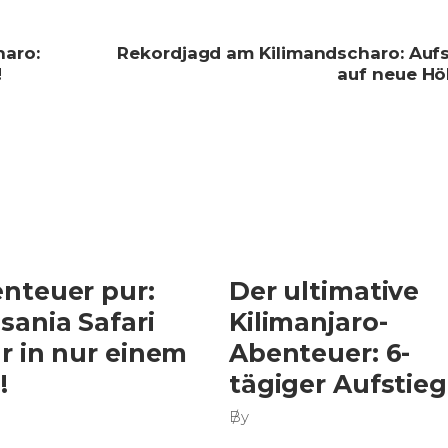
haro:
Rekordjagd am Kilimandscharo: Aufs
!
auf neue Hö
nteuer pur:
Der ultimative
sania Safari
Kilimanjaro-
r in nur einem
Abenteuer: 6-
!
tägiger Aufstieg
By