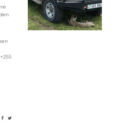
ere
nden
,
ssen
 +255