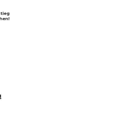
tieg
hen!
!