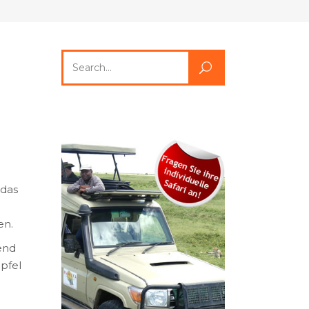
Search
for:
 das
en.
end
pfel