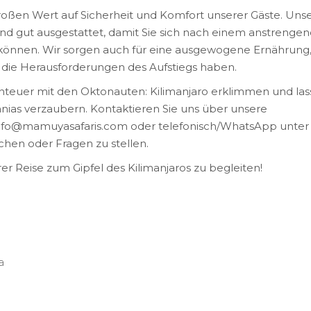
roßen Wert auf Sicherheit und Komfort unserer Gäste. Uns
nd gut ausgestattet, damit Sie sich nach einem anstrenge
önnen. Wir sorgen auch für eine ausgewogene Ernährung
 die Herausforderungen des Aufstiegs haben.
nteuer mit den Oktonauten: Kilimanjaro erklimmen und la
anias verzaubern. Kontaktieren Sie uns über unsere
 info@mamuyasafaris.com oder telefonisch/WhatsApp unter
chen oder Fragen zu stellen.
hrer Reise zum Gipfel des Kilimanjaros zu begleiten!
a