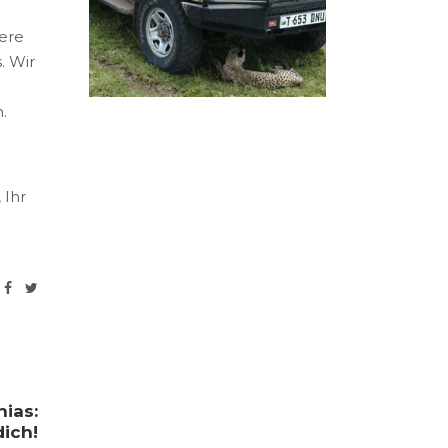
sere
. Wir
.
 Ihr
ias:
dich!