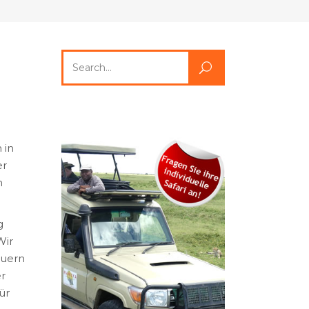
Search
for:
 in
er
n
g
Wir
euern
er
ür