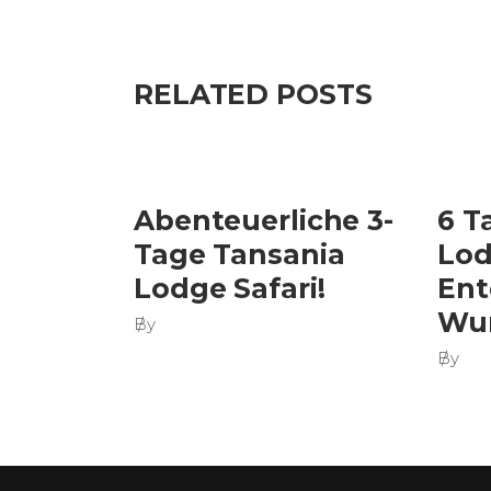
RELATED POSTS
Abenteuerliche 3-
6 T
Tage Tansania
Lod
Lodge Safari!
Ent
Wun
By
By